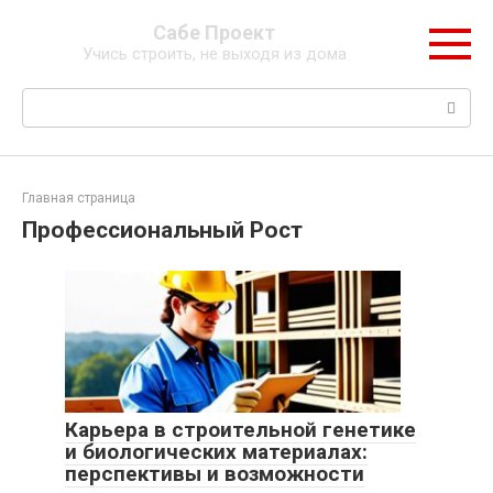
Перейти
Сабе Проект
к
Учись строить, не выходя из дома
контенту
Поиск:
Главная страница
Профессиональный Рост
Карьера в строительной генетике
и биологических материалах:
перспективы и возможности