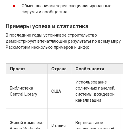
Обмен знаниями через специализированные
форумы и сообщества
Примеры успеха и статистика
В последние годы устойчивое строительство
демонстрирует впечатляющие результаты по всему миру.
Рассмотрим несколько примеров и цифр:
Проект
Страна
Особенности
Ре
Со
Использование
эн
Библиотека
солнечных панелей,
США
на
Central Library
системы дождевой
по
канализации
д
Сн
те
Жилой комплекс
Вертикальное
Италия
во
Bosco Verticale
озеленение зданий