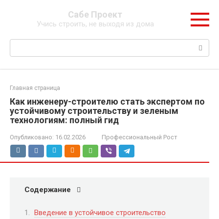
Перейти
Сабе Проект
к
Учись строить, не выходя из дома
контенту
Поиск:
Главная страница
Как инженеру-строителю стать экспертом по
устойчивому строительству и зеленым
технологиям: полный гид
Опубликовано:
16.02.2026
Профессиональный Рост
Содержание
Введение в устойчивое строительство