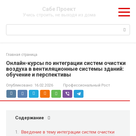
Перейти
Сабе Проект
к
Учись строить, не выходя из дома
контенту
Поиск:
Главная страница
Онлайн-курсы по интеграции систем очистки
воздуха в вентиляционные системы зданий:
обучение и перспективы
Опубликовано:
16.02.2026
Профессиональный Рост
Содержание
Введение в тему интеграции систем очистки