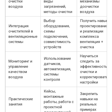
очистки
виды
механизмы
воздуха
загрязнений,
доочистки
методы очистки
воздуха
Выбор
Получить навыки
Интеграция
оборудования,
проектирования
очистителей в
схемы
и реализации
вентиляционные
подключения,
комплекса
системы
совместимость
вентиляция +
устройств
очистка
Научиться
Использование
Мониторинг и
следить за
датчиков,
управление
эффективностью
автоматизация,
качеством
очистки и
системы
воздуха
корректировать
контроля
настройки
Кейсы,
Закрепить
монтажные
Практические
навыки на
работы, работа с
занятия
реальных
проектной
примерах