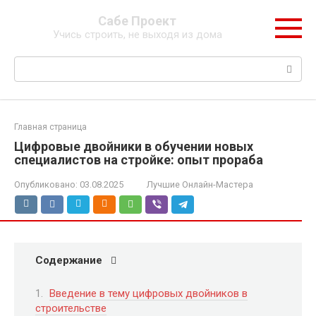
Перейти
Сабе Проект
к
Учись строить, не выходя из дома
контенту
Поиск:
Главная страница
Цифровые двойники в обучении новых
специалистов на стройке: опыт прораба
Опубликовано:
03.08.2025
Лучшие Онлайн-Мастера
Содержание
Введение в тему цифровых двойников в
строительстве