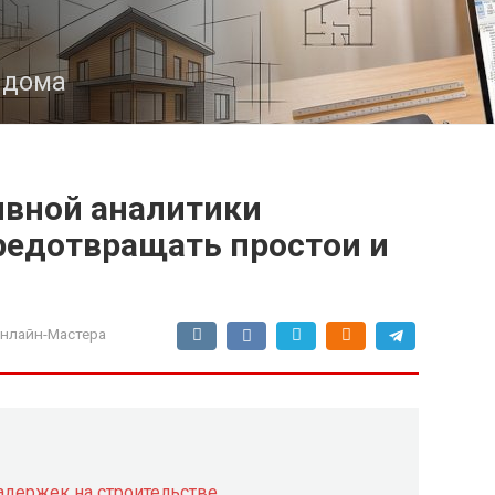
з дома
ивной аналитики
редотвращать простои и
нлайн-Мастера
адержек на строительстве