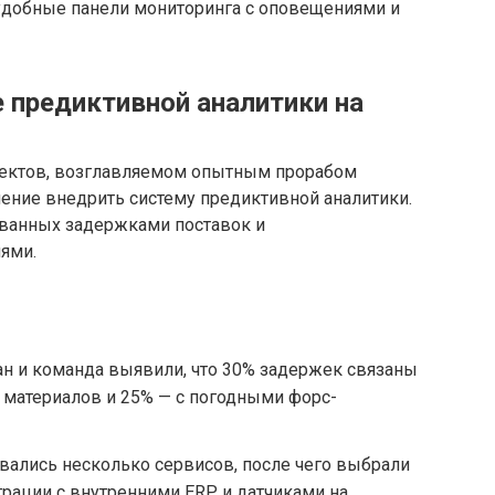
добные панели мониторинга с оповещениями и
е предиктивной аналитики на
оектов, возглавляемом опытным прорабом
ние внедрить систему предиктивной аналитики.
званных задержками поставок и
ями.
н и команда выявили, что 30% задержек связаны
 материалов и 25% — с погодными форс-
вались несколько сервисов, после чего выбрали
рации с внутренними ERP и датчиками на