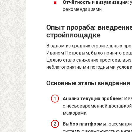
Отчётность и визуализация:
у
рекомендациями.
Опыт прораба: внедрени
стройплощадке
В одном из средних строительных пр
Иваном Петровым, было принято реше
Целью стало снижение простоев, вы
неблагоприятными погодными услови
Основные этапы внедрения
Анализ текущих проблем:
Ива
с несвоевременной доставкой
мажорами.
Выбор платформы:
рассматри
систему с возможностью интег