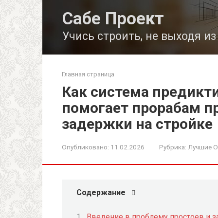
Перейти
Сабе Проект
к
контенту
Учись строить, не выходя и
Главная страница
Как система предикт
помогает прорабам п
задержки на стройке
Опубликовано:
11.02.2026
Рубрика:
Лучшие О
Содержание
Введение в проблему простоев и з