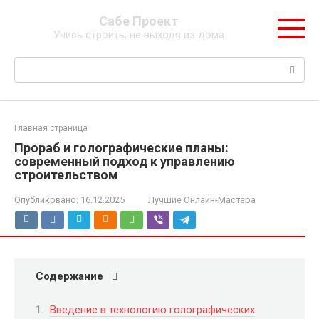
Перейти
Сабе Проект
к
Учись строить, не выходя из дома
контенту
Поиск:
Главная страница
Прораб и голографические планы:
современный подход к управлению
строительством
Опубликовано:
16.12.2025
Лучшие Онлайн-Мастера
Содержание
Введение в технологию голографических