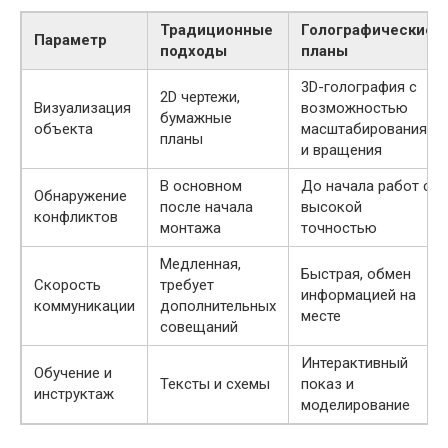
Традиционные
Голографические
Параметр
подходы
планы
3D-голография с
2D чертежи,
Визуализация
возможностью
бумажные
объекта
масштабирования
планы
и вращения
В основном
До начала работ с
Обнаружение
после начала
высокой
конфликтов
монтажа
точностью
Медленная,
Быстрая, обмен
Скорость
требует
информацией на
коммуникации
дополнительных
месте
совещаний
Интерактивный
Обучение и
Тексты и схемы
показ и
инструктаж
моделирование