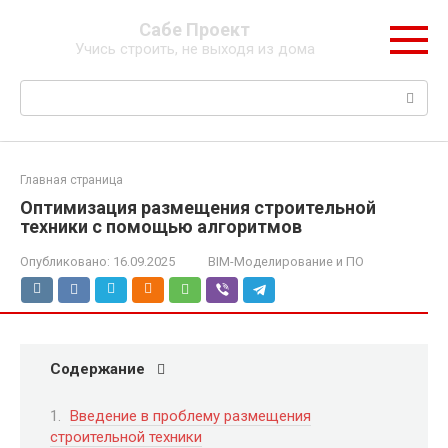
Перейти
Сабе Проект
к
Учись строить, не выходя из дома
контенту
Поиск:
Главная страница
Оптимизация размещения строительной
техники с помощью алгоритмов
Опубликовано:
16.09.2025
BIM-Моделирование и ПО
Содержание
Введение в проблему размещения
строительной техники