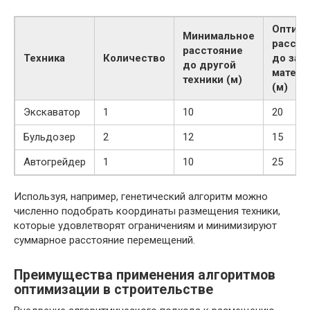
Оптим
Минимальное
рассто
расстояние
Техника
Количество
до зап
до другой
матери
техники (м)
(м)
Экскаватор
1
10
20
Бульдозер
2
12
15
Автогрейдер
1
10
25
Используя, например, генетический алгоритм можно
численно подобрать координаты размещения техники,
которые удовлетворят ограничениям и минимизируют
суммарное расстояние перемещений.
Преимущества применения алгоритмов
оптимизации в строительстве