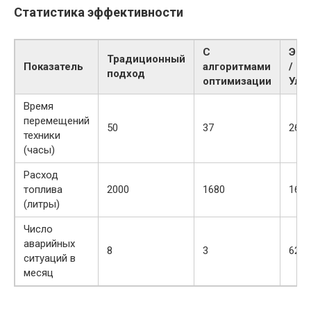
Статистика эффективности
С
Эко
Традиционный
Показатель
алгоритмами
/
подход
оптимизации
Улу
Время
перемещений
50
37
26%
техники
(часы)
Расход
топлива
2000
1680
16%
(литры)
Число
аварийных
8
3
62.5
ситуаций в
месяц