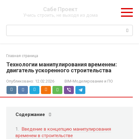
Перейти
Сабе Проект
к
Учись строить, не выходя из дома
контенту
Поиск:
Главная страница
Технологии манипулирования временем:
двигатель ускоренного строительства
Опубликовано:
12.02.2026
BIM-Моделирование и ПО
Содержание
Введение в концепцию манипулирования
временем в строительстве