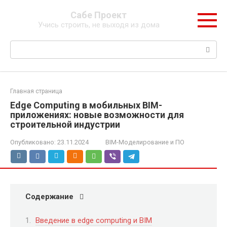
Перейти
Сабе Проект
к
Учись строить, не выходя из дома
контенту
Поиск:
Главная страница
Edge Computing в мобильных BIM-
приложениях: новые возможности для
строительной индустрии
Опубликовано:
23.11.2024
BIM-Моделирование и ПО
Содержание
Введение в edge computing и BIM