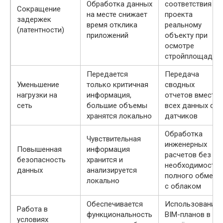
Обработка данных
соответствия
Сокращение
на месте снижает
проекта
задержек
время отклика
реальному
(латентности)
приложений
объекту при
осмотре
стройплощадки
Передается
Передача
Уменьшение
только критичная
сводных
нагрузки на
информация,
отчетов вместо
сеть
большие объемы
всех данных с
хранятся локально
датчиков
Обработка
Чувствительная
инженерных
Повышенная
информация
расчетов без
безопасность
хранится и
необходимости
данных
анализируется
полного обмена
локально
с облаком
Обеспечивается
Использование
Работа в
функциональность
BIM-планов в
условиях