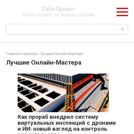
Перейти
Сабе Проект
к
Учись строить, не выходя из дома
контенту
Поиск:
Главная страница
»
Лучшие Онлайн-Мастера
Лучшие Онлайн-Мастера
Как прораб внедрил систему
виртуальных инспекций с дронами
и ИИ: новый взгляд на контроль