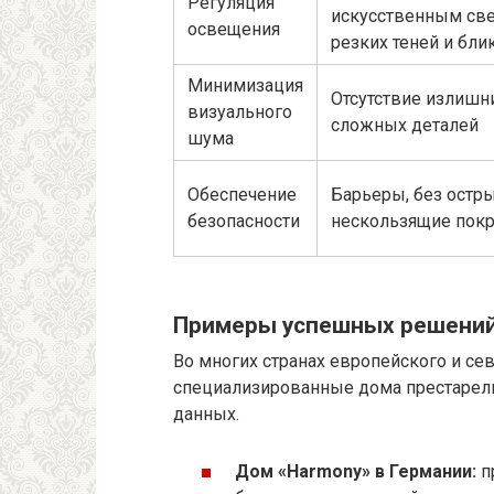
Регуляция
искусственным све
освещения
резких теней и бли
Минимизация
Отсутствие излишн
визуального
сложных деталей
шума
Обеспечение
Барьеры, без остры
безопасности
нескользящие пок
Примеры успешных решени
Во многих странах европейского и с
специализированные дома престарел
данных.
Дом «Harmony» в Германии:
п