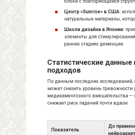
блоки с повторяющейся структу
Центр «Sunrise» в США:
испол
натуральные материалы, котор
Школа дизайна в Японии:
прим
элементы для стимулирования 
ранних стадиях деменции.
Статистические данные 
подходов
По данным последних исследований, 
может снизить уровень тревожности 
медикаментозного вмешательства — н
снижает риск падений почти вдвое.
До примен
Показатель
нейроархи