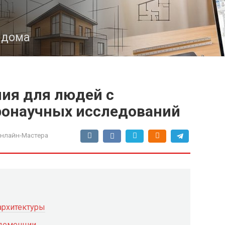
з дома
ия для людей с
ронаучных исследований
нлайн-Мастера
архитектуры
 деменции