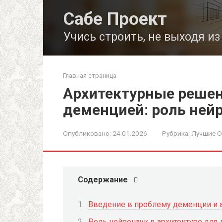
Перейти
Сабе Проект
к
контенту
Учись строить, не выходя и
Главная страница
Архитектурные решен
деменцией: роль ней
Опубликовано:
24.01.2026
Рубрика:
Лучшие О
Содержание
Введение в проблему деменции и 
Роль нейронаук в архитектуре для