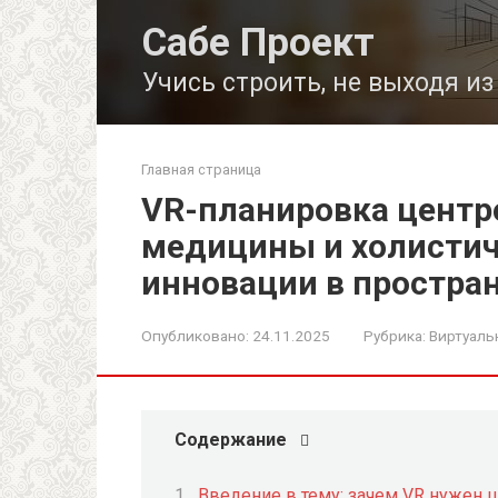
Перейти
Сабе Проект
к
контенту
Учись строить, не выходя и
Главная страница
VR-планировка центр
медицины и холистич
инновации в простра
Опубликовано:
24.11.2025
Рубрика:
Виртуаль
Содержание
Введение в тему: зачем VR нужен