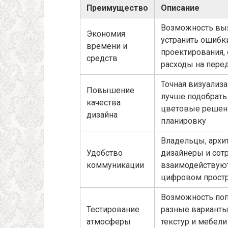
Преимущество
Описание
Возможность вы
Экономия
устранить ошибки
времени и
проектирования,
средств
расходы на пере
Точная визуализ
Повышение
лучше подобрать
качества
цветовые решен
дизайна
планировку
Владельцы, архи
Удобство
дизайнеры и сот
коммуникации
взаимодействую
цифровом прост
Возможность по
Тестирование
разные варианты
атмосферы
текстур и мебели