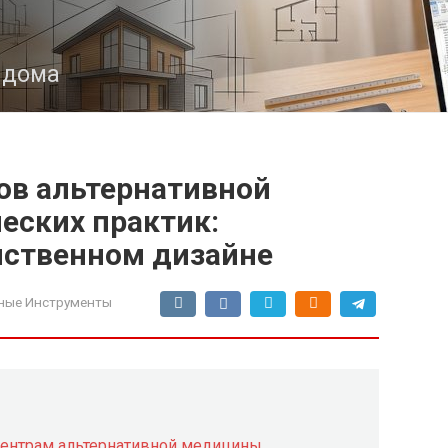
з дома
ов альтернативной
еских практик:
нственном дизайне
ные Инструменты
 центрам альтернативной медицины