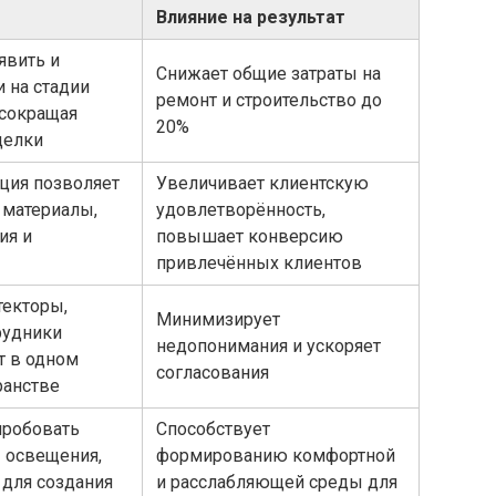
Влияние на результат
явить и
Снижает общие затраты на
 на стадии
ремонт и строительство до
 сокращая
20%
делки
ация позволяет
Увеличивает клиентскую
 материалы,
удовлетворённость,
ия и
повышает конверсию
привлечённых клиентов
текторы,
Минимизирует
рудники
недопонимания и ускоряет
т в одном
согласования
ранстве
пробовать
Способствует
 освещения,
формированию комфортной
 для создания
и расслабляющей среды для