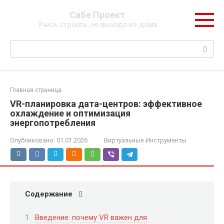
Перейти
Сабе Проект
к
Учись строить, не выходя из дома
контенту
Поиск:
Главная страница
VR-планировка дата-центров: эффективное
охлаждение и оптимизация
энергопотребления
Опубликовано:
01.01.2026
Виртуальные Инструменты
Содержание
Введение: почему VR важен для