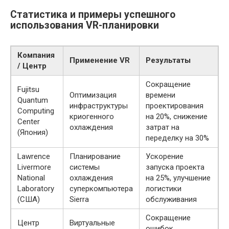
Статистика и примеры успешного
использования VR-планировки
Компания
Применение VR
Результаты
/ Центр
Сокращение
Fujitsu
Оптимизация
времени
Quantum
инфраструктуры
проектирования
Computing
криогенного
на 20%, снижение
Center
охлаждения
затрат на
(Япония)
переделку на 30%
Lawrence
Планирование
Ускорение
Livermore
системы
запуска проекта
National
охлаждения
на 25%, улучшение
Laboratory
суперкомпьютера
логистики
(США)
Sierra
обслуживания
Сокращение
Центр
Виртуальные
ошибок