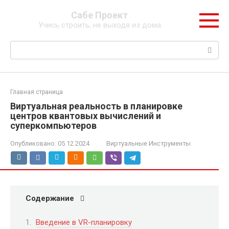
Перейти
Сабе Проект
к
Учись строить, не выходя из дома
контенту
Поиск:
Главная страница
Виртуальная реальность в планировке
центров квантовых вычислений и
суперкомпьютеров
Опубликовано:
05.12.2024
Виртуальные Инструменты
Содержание
Введение в VR-планировку