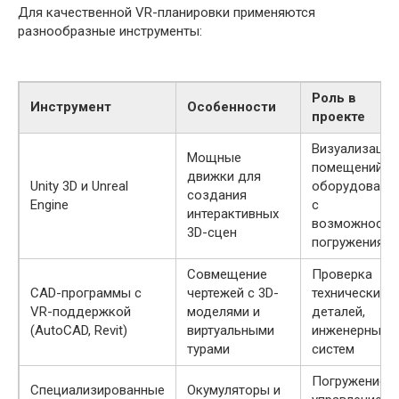
Для качественной VR-планировки применяются
разнообразные инструменты:
Роль в
Инструмент
Особенности
проекте
Визуализация
Мощные
помещений и
движки для
Unity 3D и Unreal
оборудовани
создания
Engine
с
интерактивных
возможност
3D-сцен
погружения
Совмещение
Проверка
CAD-программы с
чертежей с 3D-
технических
VR-поддержкой
моделями и
деталей,
(AutoCAD, Revit)
виртуальными
инженерных
турами
систем
Погружение и
Специализированные
Окумуляторы и