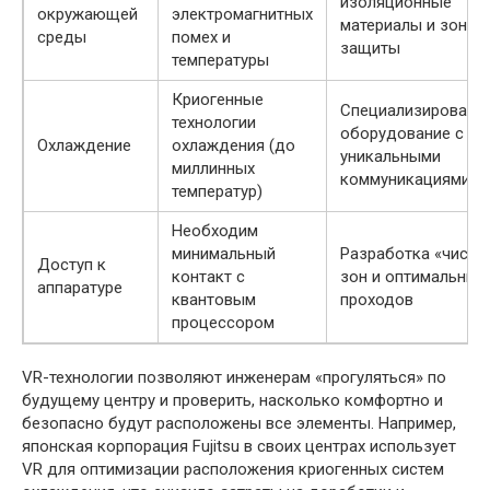
изоляционные
окружающей
электромагнитных
материалы и зоны
среды
помех и
защиты
температуры
Криогенные
Специализированн
технологии
оборудование с
Охлаждение
охлаждения (до
уникальными
миллинных
коммуникациями
температур)
Необходим
минимальный
Разработка «чисты
Доступ к
контакт с
зон и оптимальных
аппаратуре
квантовым
проходов
процессором
VR-технологии позволяют инженерам «прогуляться» по
будущему центру и проверить, насколько комфортно и
безопасно будут расположены все элементы. Например,
японская корпорация Fujitsu в своих центрах использует
VR для оптимизации расположения криогенных систем