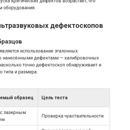
уска критических дефектов возрастает, что
м оборудования.
льтразвуковых дефектоскопов
бразцов
является использование эталонных
но нанесёнными дефектами — калибровочных
насколько точно дефектоскоп обнаруживает и
 типа и размера.
уемый образец
Цель теста
 с лазерным
Проверка чувствительности
ем