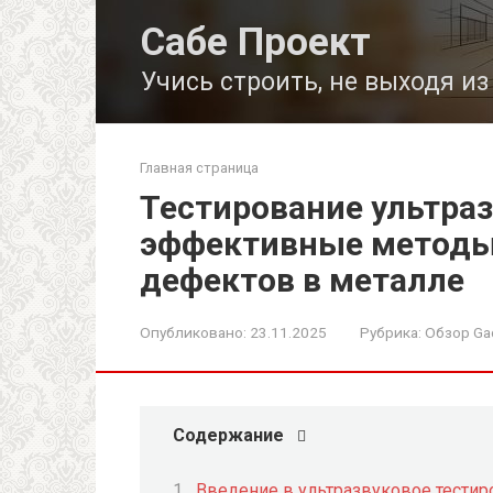
Перейти
Сабе Проект
к
контенту
Учись строить, не выходя и
Главная страница
Тестирование ультра
эффективные методы
дефектов в металле
Опубликовано:
23.11.2025
Рубрика:
Обзор Ga
Содержание
Введение в ультразвуковое тести