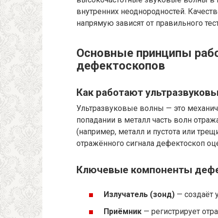
внутренних неоднородностей. Качеств
напрямую зависят от правильного тес
Основные принципы раб
дефектоскопов
Как работают ультразвуков
Ультразвуковые волны — это механиче
попадании в металл часть волн отра
(например, металл и пустота или тре
отражённого сигнала дефектоскоп оце
Ключевые компоненты дефе
Излучатель (зонд)
— создаёт 
Приёмник
— регистрирует отр