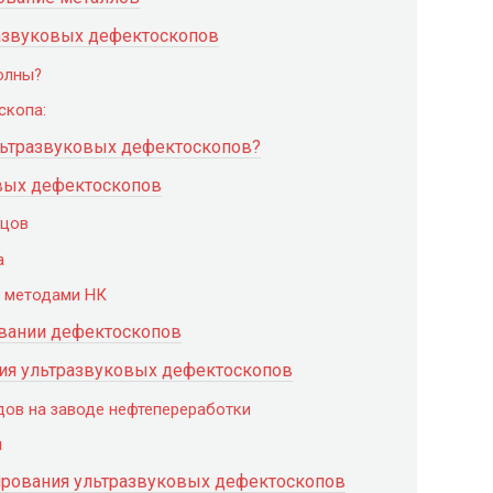
азвуковых дефектоскопов
олны?
скопа:
льтразвуковых дефектоскопов?
вых дефектоскопов
зцов
а
и методами НК
вании дефектоскопов
ия ультразвуковых дефектоскопов
дов на заводе нефтепереработки
й
ирования ультразвуковых дефектоскопов