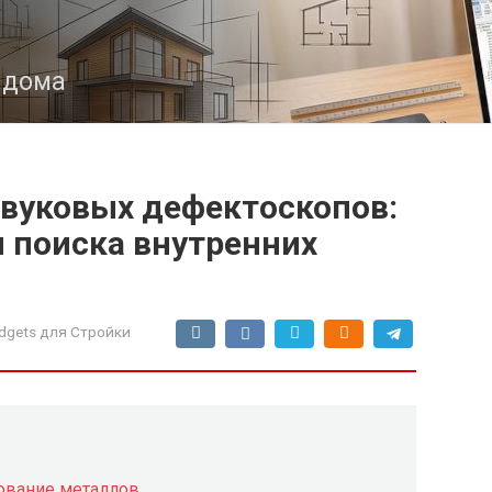
з дома
звуковых дефектоскопов:
 поиска внутренних
dgets для Стройки
рование металлов