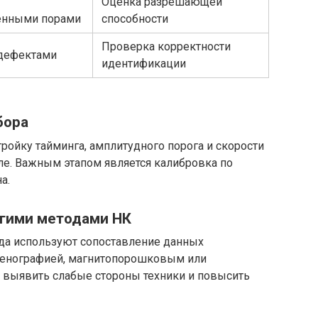
Оценка разрешающей
енными порами
способности
Проверка корректности
 дефектами
идентификации
бора
ройку тайминга, амплитудного порога и скорости
ле. Важным этапом является калибровка по
а.
угими методами НК
да используют сопоставление данных
тгенографией, магнитопорошковым или
 выявить слабые стороны техники и повысить