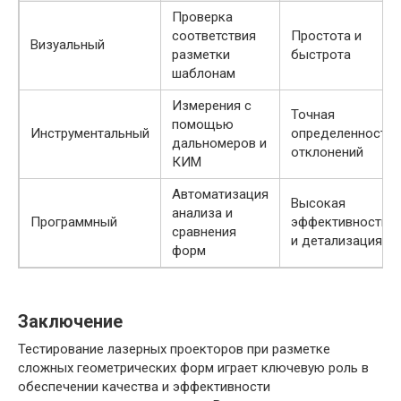
Проверка
соответствия
Простота и
Визуальный
разметки
быстрота
шаблонам
Измерения с
Точная
помощью
Инструментальный
определенность
дальномеров и
отклонений
КИМ
Автоматизация
Высокая
анализа и
Программный
эффективность
сравнения
и детализация
форм
Заключение
Тестирование лазерных проекторов при разметке
сложных геометрических форм играет ключевую роль в
обеспечении качества и эффективности