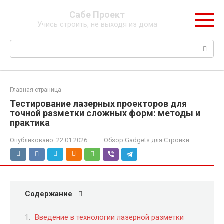
Перейти
Сабе Проект
к
Учись строить, не выходя из дома
контенту
Поиск:
Главная страница
Тестирование лазерных проекторов для
точной разметки сложных форм: методы и
практика
Опубликовано:
22.01.2026
Обзор Gadgets для Стройки
Содержание
Введение в технологии лазерной разметки