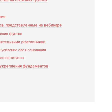
вия
ов, представленные на вебинаре
ения грунтов
нительными укреплениями
и усиление слоя основания
еосинтетиков:
 укрепления фундаментов