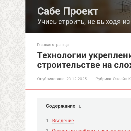
Перейти
Сабе Проект
к
контенту
Учись строить, не выходя и
Главная страница
Технологии укреплен
строительстве на сло
Опубликовано:
23.12.2025
Рубрика:
Онлайн-К
Содержание
Введение
Основные проблемы при строитель