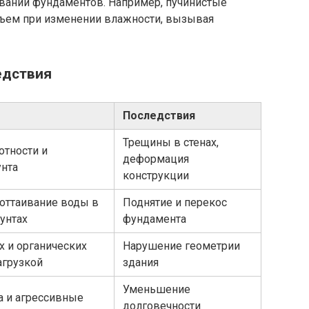
вании фундаментов. Например, пучинистые
бъем при изменении влажности, вызывая
едствия
Последствия
Трещины в стенах,
отности и
деформация
унта
конструкции
 оттаивание воды в
Поднятие и перекос
унтах
фундамента
х и органических
Нарушение геометрии
агрузкой
здания
Уменьшение
а и агрессивные
долговечности