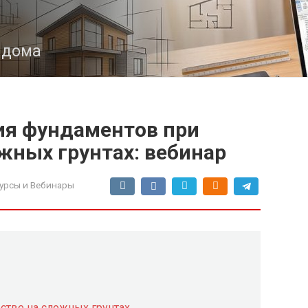
з дома
ия фундаментов при
жных грунтах: вебинар
урсы и Вебинары
стве на сложных грунтах