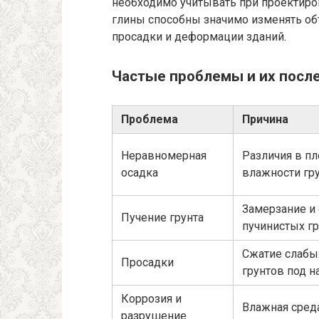
необходимо учитывать при проектиро
глины способны значимо изменять о
просадки и деформации зданий.
Частые проблемы и их посл
Проблема
Причина
Неравномерная
Различия в пл
осадка
влажности гр
Замерзание и
Пучение грунта
пучинистых гр
Сжатие слабы
Просадки
грунтов под н
Коррозия и
Влажная сред
разрушение