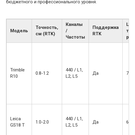
бюджетного и профессионального уровня.
Каналы
Цен
Точность,
Поддержка
Модель
/
тыс
см (RTK)
RTK
Частоты
руб
Trimble
440 / L1,
0.8-1.2
Да
700
R10
L2, L5
Leica
440 / L1,
1.0-2.0
Да
650
GS18 T
L2, L5