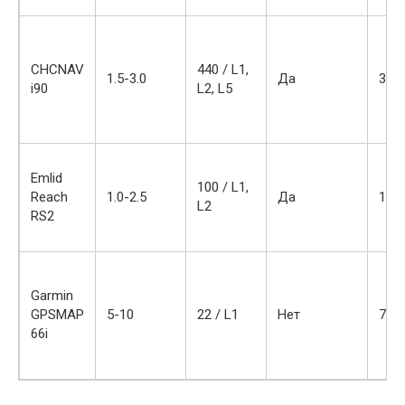
CHCNAV
440 / L1,
1.5-3.0
Да
350
i90
L2, L5
Emlid
100 / L1,
Reach
1.0-2.5
Да
150
L2
RS2
Garmin
GPSMAP
5-10
22 / L1
Нет
70
66i