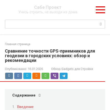
Перейти
Сабе Проект
к
Учись строить, не выходя из дома
контенту
Поиск:
Главная страница
Сравнение точности GPS-приемников для
геодезии в городских условиях: обзор и
рекомендации
Опубликовано:
16.01.2026
Обзор Gadgets для Стройки
Содержание
Введение