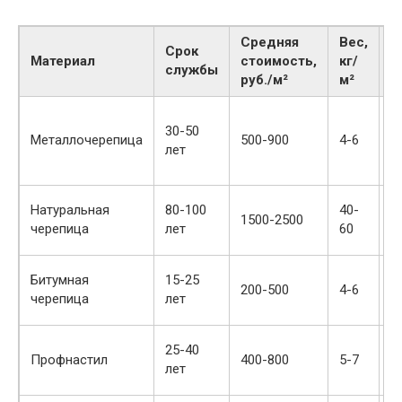
Средняя
Вес,
Срок
Материал
стоимость,
кг/
П
службы
руб./м²
м²
Л
30-50
д
Металлочерепица
500-900
4-6
лет
п
м
Э
Натуральная
80-100
40-
1500-2500
д
черепица
лет
60
э
Д
Битумная
15-25
200-500
4-6
п
черепица
лет
м
П
25-40
Профнастил
400-800
5-7
б
лет
м