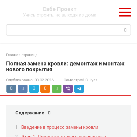
Перейти
Сабе Проект
к
Учись строить, не выходя из дома
контенту
Поиск:
Главная страница
Полная замена кровли: демонтаж и монтаж
нового покрытия
Опубликовано:
03.02.2026
Самострой С Нуля
Содержание
Введение в процесс замены кровли
Этап 1: Демонтаж старого кровельного