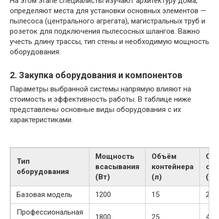
На этом этапе специалисты изучают архитектуру дома,
определяют места для установки основных элементов —
пылесоса (центрального агрегата), магистральных труб и
розеток для подключения пылесосных шлангов. Важно
учесть длину трассы, тип стены и необходимую мощность
оборудования.
2. Закупка оборудования и компонентов
Параметры выбранной системы напрямую влияют на
стоимость и эффективность работы. В таблице ниже
представлены основные виды оборудования с их
характеристиками.
Мощность
Объём
Ср
Тип
всасывания
контейнера
сто
оборудования
(Вт)
(л)
(ру
Базовая модель
1200
15
25 
Профессиональная
1800
25
45 