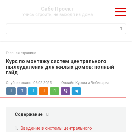
Перейти
Сабе Проект
к
Учись строить, не выходя из дома
контенту
Поиск:
Главная страница
Курс по монтажу систем центрального
пылеудаления для жилых домов: полный
гайд
Опубликовано:
06.02.2025
Онлайн-Курсы и Вебинары
Содержание
Введение в системы центрального