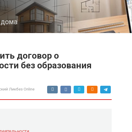
з дома
ить договор о
ости без образования
кий Ликбез Online
деятельности