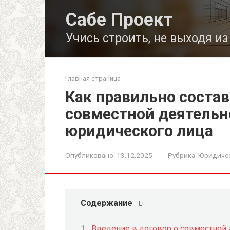
Перейти
Сабе Проект
к
контенту
Учись строить, не выходя и
Главная страница
Как правильно состав
совместной деятельн
юридического лица
Опубликовано:
13.12.2025
Рубрика:
Юридичес
Содержание
Введение в договор о совместной 