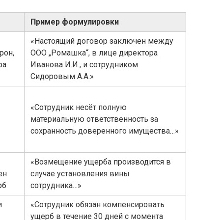
Пример формулировки
«Настоящий договор заключен между
рон,
ООО „Ромашка“, в лице директора
ра
Иванова И.И., и сотрудником
Сидоровым А.А.»
«Сотрудник несёт полную
материальную ответственность за
сохранность доверенного имущества…»
«Возмещение ущерба производится в
ен
случае установления вины
рб
сотрудника…»
и
«Сотрудник обязан компенсировать
ущерб в течение 30 дней с момента