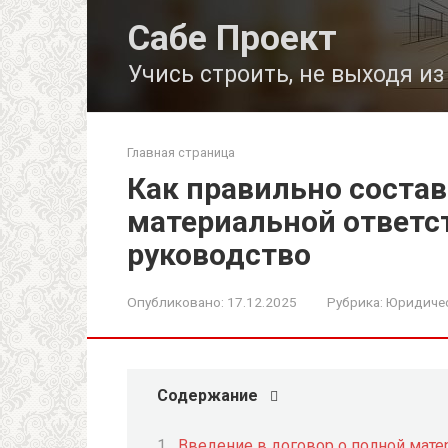
Перейти
Сабе Проект
к
контенту
Учись строить, не выходя и
Главная страница
Как правильно состав
материальной ответс
руководство
Опубликовано:
17.12.2025
Рубрика:
Юридичес
Содержание
Введение в договор о полной мате