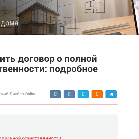
з дома
ить договор о полной
твенности: подробное
кий Ликбез Online
риальной ответственности