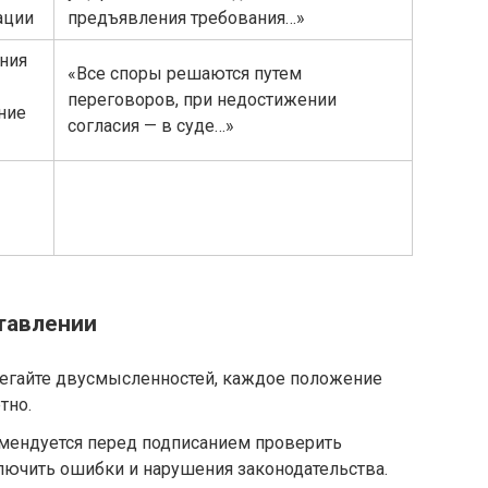
ации
предъявления требования…»
ния
«Все споры решаются путем
переговоров, при недостижении
ние
согласия — в суде…»
тавлении
егайте двусмысленностей, каждое положение
тно.
ендуется перед подписанием проверить
лючить ошибки и нарушения законодательства.