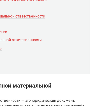
риальной ответственности
ении
льной ответственности
ь
олной материальной
тственности — это юридический документ,