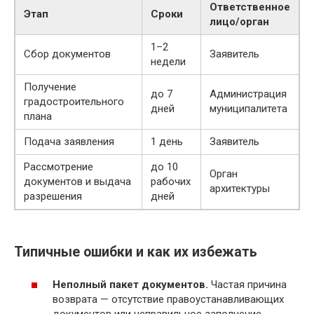
Ответственное
Этап
Сроки
лицо/орган
1–2
Сбор документов
Заявитель
недели
Получение
до 7
Администрация
градостроительного
дней
муниципалитета
плана
Подача заявления
1 день
Заявитель
Рассмотрение
до 10
Орган
документов и выдача
рабочих
архитектуры
разрешения
дней
Типичные ошибки и как их избежать
Неполный пакет документов.
Частая причина
возврата — отсутствие правоустанавливающих
документов или неправильное заполнение