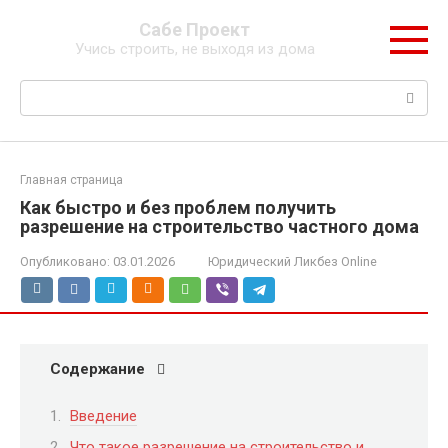
Перейти
Сабе Проект
к
Учись строить, не выходя из дома
контенту
Поиск:
Главная страница
Как быстро и без проблем получить
разрешение на строительство частного дома
Опубликовано:
03.01.2026
Юридический Ликбез Online
Содержание
Введение
Что такое разрешение на строительство и