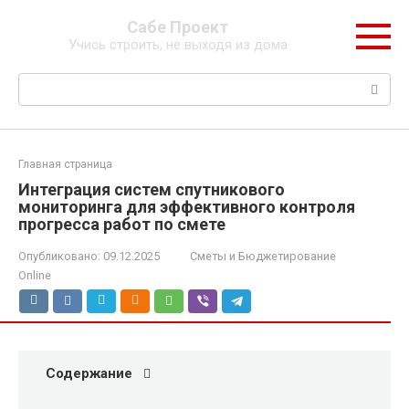
Перейти
Сабе Проект
к
Учись строить, не выходя из дома
контенту
Поиск:
Главная страница
Интеграция систем спутникового
мониторинга для эффективного контроля
прогресса работ по смете
Опубликовано:
09.12.2025
Сметы и Бюджетирование
Online
Содержание