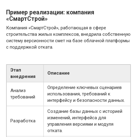
Пример реализации: компания
«СмартСтрой»
Компания «СмартСтрой», работающая в сфере
строительства жилых комплексов, внедрила собственную
систему версионности смет на базе облачной платформы
с поддержкой отката.
Этап
Описание
внедрения
Определение ключевых сценариев
Анализ
использования, требований к
требований
интерфейсу и безопасности данных.
Создание базы данных с историей
изменений, интерфейса для
Разработка
управления версиями и модуля
отката.