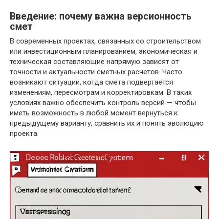
Введение: почему важна версионность
смет
В современных проектах, связанных со строительством
или инвестиционным планированием, экономическая и
техническая составляющие напрямую зависят от
точности и актуальности сметных расчетов. Часто
возникают ситуации, когда смета подвергается
изменениям, пересмотрам и корректировкам. В таких
условиях важно обеспечить контроль версий — чтобы
иметь возможность в любой момент вернуться к
предыдущему варианту, сравнить их и понять эволюцию
проекта.