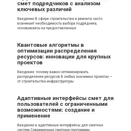
смет подрядчиков с анализом
ключевых различий
Введение В сфере строительства и ремонта часто
возникает необходимость выбора подрядчика,
основываясь на предоставленных
Квантовые алгоритмы в
оптимизации распределения
ресурсов: инновации для крупных
проектов
Введение: почему важно оптимизировать
распределение ресурсов В любых значимых проектах —
от строительства инфраструктуры
Адаптивные интерфейсы смет для
пользователей с ограниченными
возможностями: создание и
применение
Введение в адаптивные интерфейсы для сметных
систем Современные сметные программы