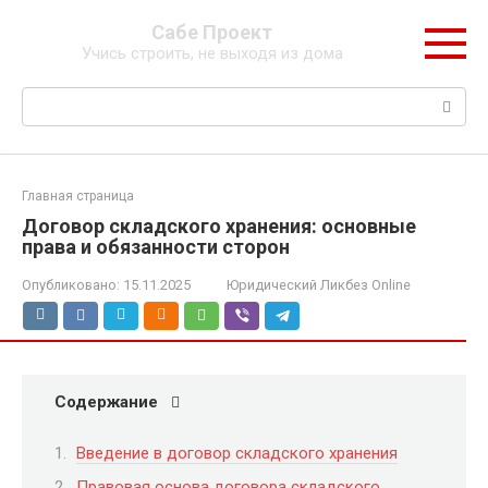
Перейти
Сабе Проект
к
Учись строить, не выходя из дома
контенту
Поиск:
Главная страница
Договор складского хранения: основные
права и обязанности сторон
Опубликовано:
15.11.2025
Юридический Ликбез Online
Содержание
Введение в договор складского хранения
Правовая основа договора складского