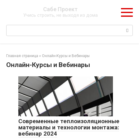
Перейти
Сабе Проект
к
Учись строить, не выходя из дома
контенту
Поиск:
Главная страница
»
Онлайн-Курсы и Вебинары
Онлайн-Курсы и Вебинары
Современные теплоизоляционные
материалы и технологии монтажа:
вебинар 2024