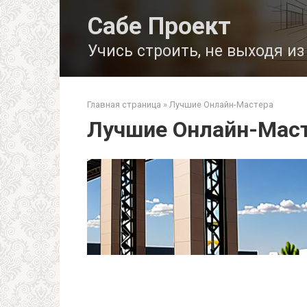
Перейти
Сабе Проект
к
контенту
Учись строить, не выходя и
Главная страница
»
Лучшие Онлайн-Мастера
Лучшие Онлайн-Мас