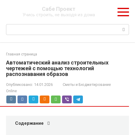
Перейти
Сабе Проект
к
Учись строить, не выходя из дома
контенту
Поиск:
Главная страница
Автоматический анализ строительных
чертежей с помощью технологий
распознавания образов
Опубликовано:
14.01.2026
Сметы и Бюджетирование
Online
Содержание